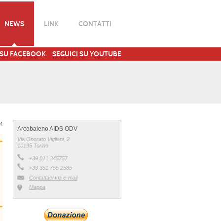
NEWS
LINK
CONTATTI
 SU FACEBOOK
SEGUICI SU YOUTUBE
24
Arcobaleno AIDS ODV
Via Onorato Vigliani, 2
10135 Torino
+39 011 345757
+39 351 755 2585
Contattaci via e-mail
Mappa