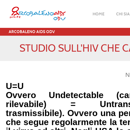
HOME
CHI SI
ARCOBALENO AIDS ODV
STUDIO SULL'HIV CHE C
N
U=U
Ovvero Undetectable (ca
rilevabile) = Untran
trasmissibile).
Ovvero una per
che segue regolarmente la te