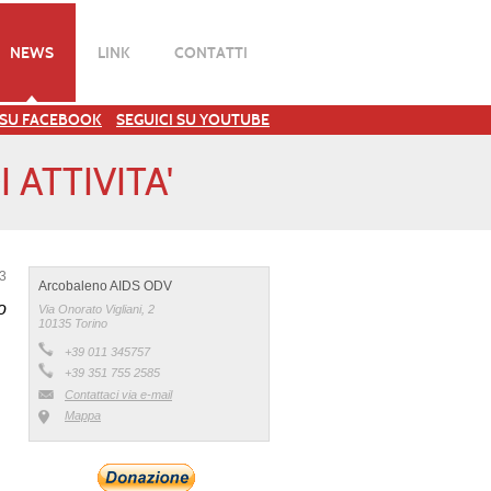
NEWS
LINK
CONTATTI
 SU FACEBOOK
SEGUICI SU YOUTUBE
 ATTIVITA'
23
Arcobaleno AIDS ODV
o
Via Onorato Vigliani, 2
10135 Torino
+39 011 345757
+39 351 755 2585
Contattaci via e-mail
Mappa