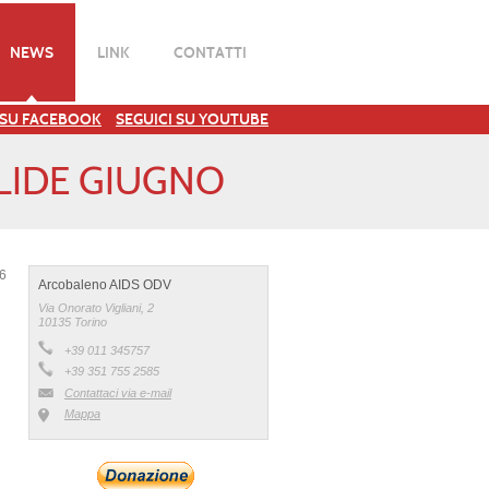
NEWS
LINK
CONTATTI
 SU FACEBOOK
SEGUICI SU YOUTUBE
ILIDE GIUGNO
26
Arcobaleno AIDS ODV
Via Onorato Vigliani, 2
10135 Torino
+39 011 345757
+39 351 755 2585
Contattaci via e-mail
Mappa