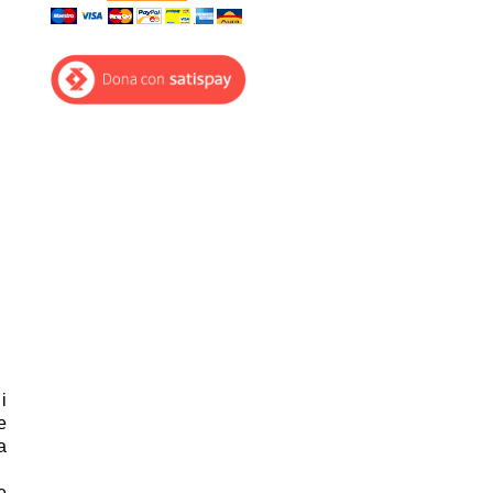
i
e
a
e