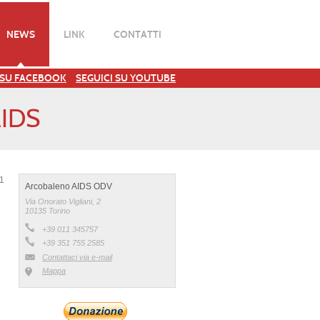
NEWS
LINK
CONTATTI
 SU FACEBOOK
SEGUICI SU YOUTUBE
IDS
21
Arcobaleno AIDS ODV
Via Onorato Vigliani, 2
10135 Torino
+39 011 345757
+39 351 755 2585
Contattaci via e-mail
Mappa