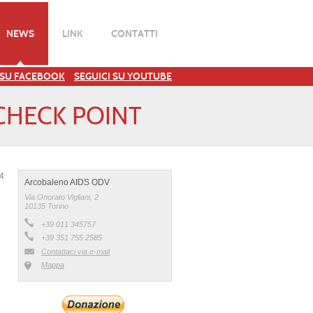
NEWS
LINK
CONTATTI
 SU FACEBOOK
SEGUICI SU YOUTUBE
 CHECK POINT
24
Arcobaleno AIDS ODV
Via Onorato Vigliani, 2
10135 Torino
+39 011 345757
+39 351 755 2585
Contattaci via e-mail
Mappa