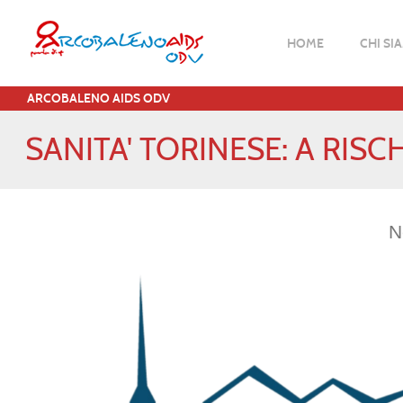
HOME
CHI SI
ARCOBALENO AIDS ODV
SANITA' TORINESE: A RISC
N