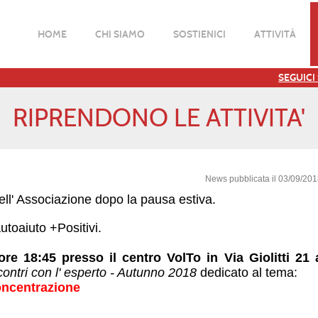
HOME
CHI SIAMO
SOSTIENICI
ATTIVITÀ
SEGUICI
RIPRENDONO LE ATTIVITA'
News pubblicata il 03/09/20
dell' Associazione dopo la pausa estiva.
utoaiuto +Positivi.
ore 18:45 presso il centro VolTo in Via Giolitti 21 
contri con l' esperto - Autunno 2018
dedicato al tema:
oncentrazione