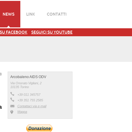
NEWS
LINK
CONTATTI
 SU FACEBOOK
SEGUICI SU YOUTUBE
18
Arcobaleno AIDS ODV
Via Onorato Vigliani, 2
10135 Torino
+39 011 345757
+39 351 755 2585
a
Contattaci via e-mail
Mappa