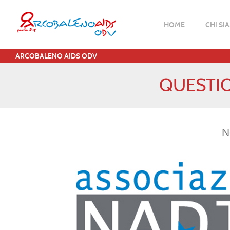
HOME
CHI SI
ARCOBALENO AIDS ODV
QUESTI
N