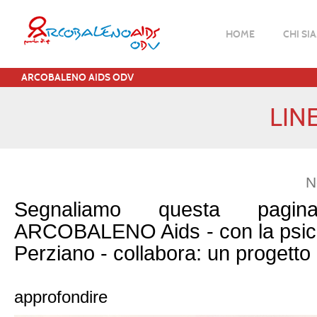
HOME
CHI SI
ARCOBALENO AIDS ODV
LIN
N
Segnaliamo questa pagi
ARCOBALENO Aids - con la psico
Perziano - collabora: un progetto
Clicca sull'im
approfondire