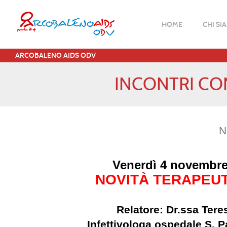
HOME
CHI SI
ARCOBALENO AIDS ODV
INCONTRI CON
N
Venerdì 4 novembre 
NOVITÀ TERAPEUTI
Relatore: Dr.ssa Tere
Infettivologa ospedale S. P