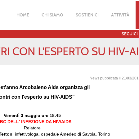
HOME
CHI SIAMO
SOSTIENICI
ATTIVITÀ
SEGUICI
I CON L'ESPERTO SU HIV-A
News pubblicata il 21/03/20
t'anno Arcobaleno Aids organizza gli
ontri con l'esperto su HIV-AIDS
"
Venerdì 3 maggio ore 18.45
ABC DELL' INFEZIONE DA HIV/AIDS
Relatore
Tettoni
infettivologa, ospedale Amedeo di Savoia, Torino