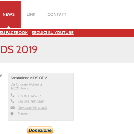
NEWS
LINK
CONTATTI
 SU FACEBOOK
SEGUICI SU YOUTUBE
IDS 2019
19
Arcobaleno AIDS ODV
Via Onorato Vigliani, 2
10135 Torino
+39 011 345757
+39 351 755 2585
Contattaci via e-mail
Mappa