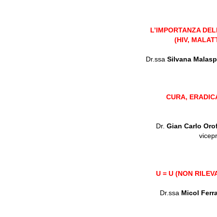
L’IMPORTANZA DEL
(HIV, MALAT
Dr.ssa
Silvana Malasp
CURA, ERADICA
Dr.
Gian Carlo Oro
vicep
U = U (NON RILEV
Dr.ssa
Micol Ferr