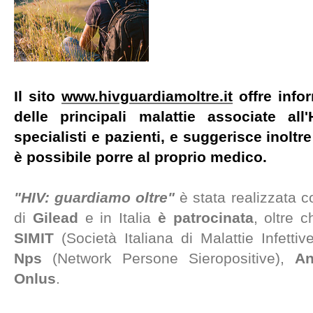
Il sito
www.hivguardiamoltre.it
offre info
delle principali malattie associate all'
specialisti e pazienti, e suggerisce inolt
è possibile porre al proprio medico.
"HIV: guardiamo oltre"
è stata realizzata c
di
Gilead
e in Italia
è patrocinata
, oltre 
SIMIT
(Società Italiana di Malattie Infettive
Nps
(Network Persone Sieropositive),
An
Onlus
.