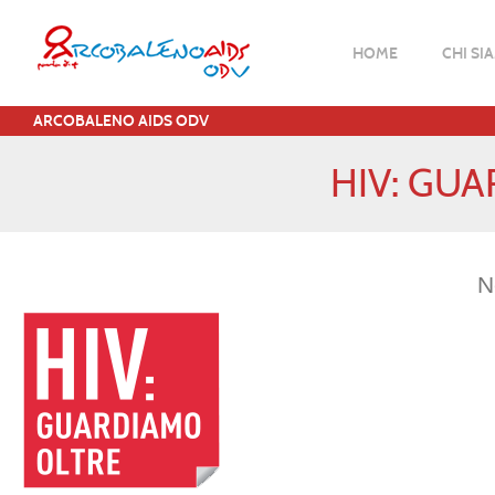
HOME
CHI SI
ARCOBALENO AIDS ODV
HIV: GU
N