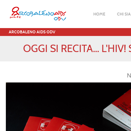
HOME
CHI SI
ARCOBALENO AIDS ODV
OGGI SI RECITA... L'H
N