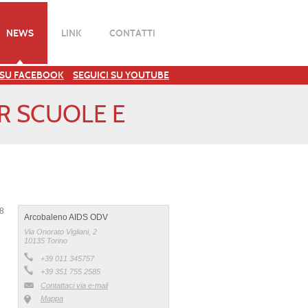
NEWS
LINK
CONTATTI
 SU FACEBOOK
SEGUICI SU YOUTUBE
R SCUOLE E
18
Arcobaleno AIDS ODV
Via Onorato Vigliani, 2
10135 Torino
+39 011 345757
+39 351 755 2585
Contattaci via e-mail
Mappa