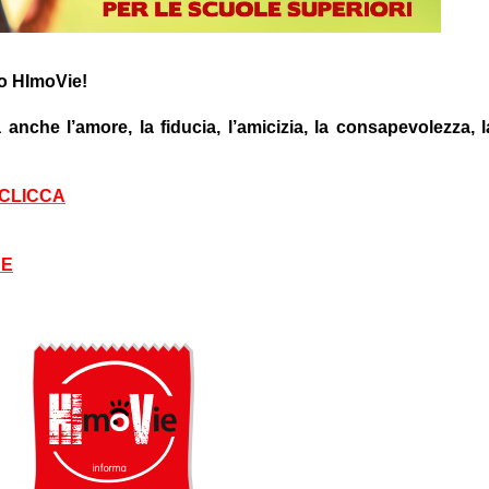
co HImoVie!
anche l’amore, la fiducia, l’amicizia, la consapevolezza, l
 CLICCA
BE