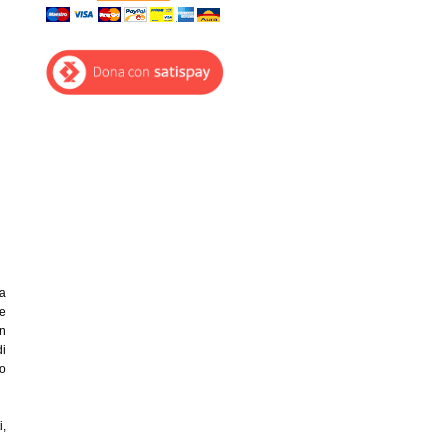
la
he
on
di
lo
i,