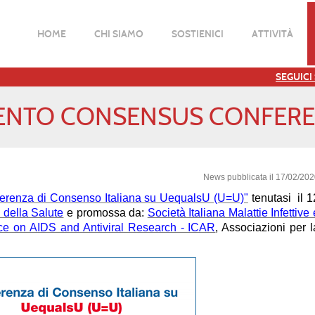
HOME
CHI SIAMO
SOSTIENICI
ATTIVITÀ
SEGUICI
NTO CONSENSUS CONFERE
News pubblicata il 17/02/20
ferenza di Consenso Italiana su UequalsU (U=U)"
tenutasi il 1
 della Salute
e promossa da:
Società Italiana Malattie Infettive 
nce on AIDS and Antiviral Research - ICAR
, Associazioni per l