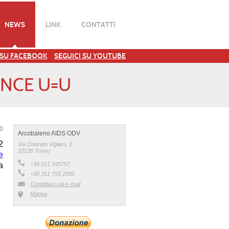
NEWS
LINK
CONTATTI
 SU FACEBOOK
SEGUICI SU YOUTUBE
NCE U=U
20
Arcobaleno AIDS ODV
2
Via Onorato Vigliani, 2
10135 Torino
e
a
+39 011 345757
+39 351 755 2585
Contattaci via e-mail
Mappa