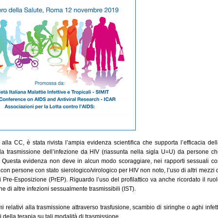
la CC, è stata rivista l’ampia evidenza scientifica che supporta l’efficacia del
ella trasmissione dell’infezione da HIV (riassunta nella sigla U=U) da persone c
. Questa evidenza non deve in alcun modo scoraggiare, nei rapporti sessuali c
con persone con stato sierologico/virologico per HIV non noto, l’uso di altri mezzi 
ssi Pre-Esposizione (PrEP). Riguardo l’uso del profilattico va anche ricordato il ruo
e di altre infezioni sessualmente trasmissibili (IST).
 relativi alla trasmissione attraverso trasfusione, scambio di siringhe o aghi infett
ti della terapia su tali modalità di trasmissione.