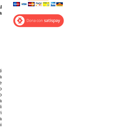
l
a
i
a
e
o
o
a
i
i
a
i