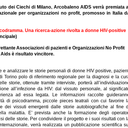
ituto dei Ciechi di Milano, Arcobaleno AIDS verrà premiata a
zionale per organizzazioni no profit, promosso in Italia d
 psicodramma. Una ricerca-azione rivolta a donne HIV-positive
ncipale)
trettante Associazioni di pazienti e Organizzazioni No Profit
 Aids è risultato vincitore.
re e analizzare le storie personali di donne HIV positive, pazient
 Torino polo di riferimento regionale per la diagnosi e la cur
delle storie, ottenute tramite interviste, porterà all’individuazion
zione all’infezione da HIV: dal vissuto personale, al significat
sperienza ad essa legata. Le informazioni raccolte guiderann
ità di psicodramma, piccole pieces teatrali con cui favorire l
 dei vissuti emergenti dalle storie autobiografiche al fine d
lla malattia. E’ prevista anche la formazione degli operator
isi delle storie. Per condividere il progetto e i suoi risultati con l
nternazionale, verrà realizzata un pubblicazione scientifica su