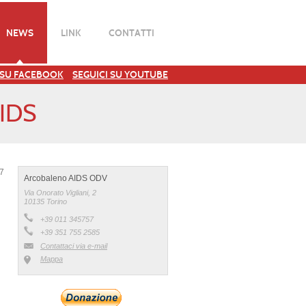
NEWS
LINK
CONTATTI
 SU FACEBOOK
SEGUICI SU YOUTUBE
IDS
17
Arcobaleno AIDS ODV
Via Onorato Vigliani, 2
10135 Torino
+39 011 345757
+39 351 755 2585
Contattaci via e-mail
Mappa