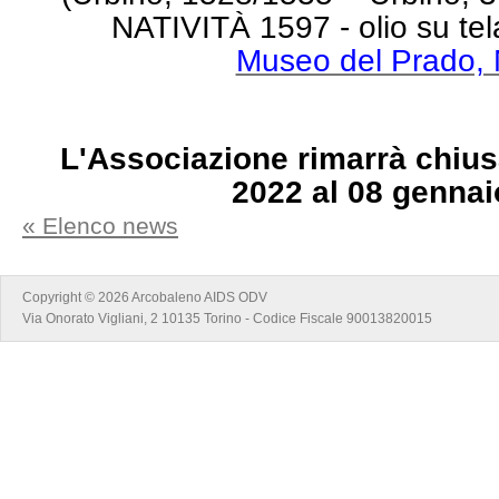
NATIVITÀ
1597 -
olio su te
Museo del Prado, 
L'Associazione rimarrà chius
2022 al 08 gennai
« Elenco news
Copyright © 2026 Arcobaleno AIDS ODV
Via Onorato Vigliani, 2 10135 Torino - Codice Fiscale 90013820015