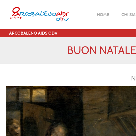
HOME
CHI SI
ARCOBALENO AIDS ODV
BUON NATALE
N