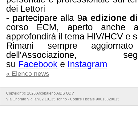
dei Lettori
- partecipare alla 9
a edizione di
corso ECM, aperto anche a
approfondirà il tema HIV/HCV e s
Rimani sempre aggiornato
dell'Associazione, 
su
Facebook
e
Instagram
« Elenco news
Copyright © 2026 Arcobaleno AIDS ODV
Via Onorato Vigliani, 2 10135 Torino - Codice Fiscale 90013820015