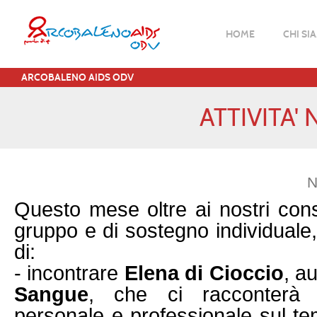
HOME
CHI SI
ARCOBALENO AIDS ODV
ATTIVITA'
N
Questo mese oltre ai nostri con
gruppo e di sostegno individuale,
di:
- incontrare
Elena di Cioccio
, au
Sangue
, che ci racconterà 
personale e professionale sul tem