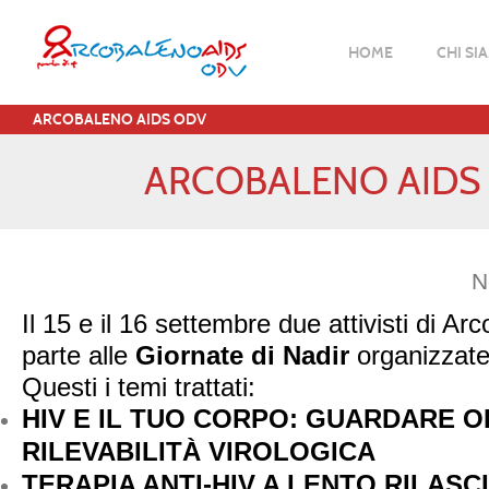
HOME
CHI SI
ARCOBALENO AIDS ODV
ARCOBALENO AIDS 
N
Il 15 e il 16 settembre due attivisti di 
parte alle
Giornate di Nadir
organizzate
Questi i temi trattati:
HIV E IL TUO CORPO: GUARDARE O
RILEVABILITÀ VIROLOGICA
TERAPIA ANTI-HIV A LENTO RILASCI