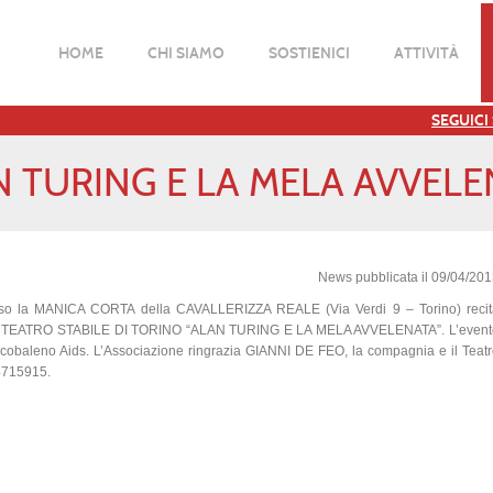
HOME
CHI SIAMO
SOSTIENICI
ATTIVITÀ
SEGUICI
 TURING E LA MELA AVVEL
News pubblicata il 09/04/20
o la MANICA CORTA della CAVALLERIZZA REALE (Via Verdi 9 – Torino) recit
one al TEATRO STABILE DI TORINO “ALAN TURING E LA MELA AVVELENATA”. L’even
i Arcobaleno Aids. L’Associazione ringrazia GIANNI DE FEO, la compagnia e il Teat
4715915.