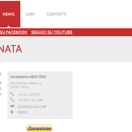
NEWS
LINK
CONTATTI
 SU FACEBOOK
SEGUICI SU YOUTUBE
ENATA
13
Arcobaleno AIDS ODV
a
Via Onorato Vigliani, 2
10135 Torino
to
ro
+39 011 345757
+39 351 755 2585
Contattaci via e-mail
Mappa