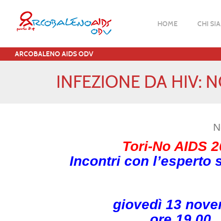
HOME
CHI SI
ARCOBALENO AIDS ODV
INFEZIONE DA HIV: 
N
Tori-No AIDS 
Incontri con l’esperto
giovedì 13 nov
ore 19.00