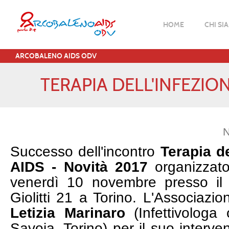
HOME
CHI SI
ARCOBALENO AIDS ODV
TERAPIA DELL'INFEZION
N
Successo dell'incontro
Terapia de
AIDS - Novità 2017
organizzato
venerdì 10 novembre presso il 
Giolitti 21 a Torino. L'Associazio
Letizia Marinaro
(Infettivolog
Savoia, Torino) per il suo interven