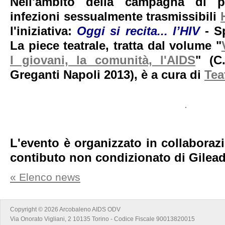
Nell'ambito della campagna di p
infezioni sessualmente trasmissibili
l'iniziativa:
Oggi si recita... l’HIV
- Sp
La piece teatrale, tratta dal volume "
I giovani, la comunità, l'AIDS
" (C
Greganti Napoli 2013), è a cura di
Tea
L'evento è organizzato in collabora
contibuto non condizionato di Gilea
« Elenco news
Copyright © 2026 Arcobaleno AIDS ODV
Via Onorato Vigliani, 2 10135 Torino - Codice Fiscale 90013820015