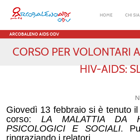
HOME
CHI SI
ARCOBALENO AIDS ODV
CORSO PER VOLONTARI A
HIV-AIDS: S
N
Giovedì 13 febbraio si è tenuto i
corso:
LA MALATTIA DA HI
PSICOLOGICI E SOCIALI
Pu
.
ringraziando i relatori.